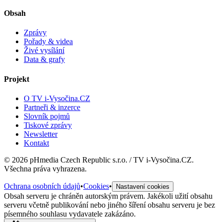
Obsah
Zprávy
Pořady & videa
Živé vysílání
Data & grafy
Projekt
O TV i-Vysočina.CZ
Partneři & inzerce
Slovník pojmů
Tiskové zprávy
Newsletter
Kontakt
©
2026
pHmedia Czech Republic s.r.o. / TV i-Vysočina.CZ.
Všechna práva vyhrazena.
Ochrana osobních údajů
•
Cookies
•
Nastavení cookies
Obsah serveru je chráněn autorským právem. Jakékoli užití obsahu
serveru včetně publikování nebo jiného šíření obsahu serveru je bez
písemného souhlasu vydavatele zakázáno.