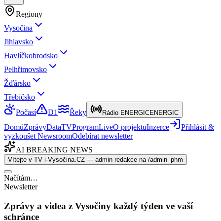
Regiony
Vysočina
Jihlavsko
Havlíčkobrodsko
Pelhřimovsko
Žďársko
Třebíčsko
Počasí
D1
Řeky
Rádio ENERGIC
ENERGIC
Domů
Zprávy
Data
TV
Program
Live
O projektu
Inzerce
Přihlásit &
vyzkoušet Newsroom
Odebírat newsletter
AI BREAKING NEWS
Vítejte v TV i-Vysočina.CZ — admin redakce na /admin_phm
Načítám…
Newsletter
Zprávy a videa z Vysočiny každý týden ve vaší
schránce