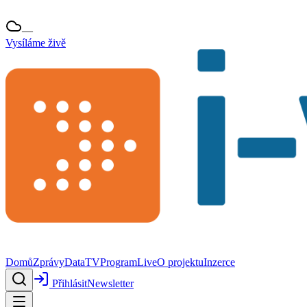
—
Vysíláme živě
Domů
Zprávy
Data
TV
Program
Live
O projektu
Inzerce
Přihlásit
Newsletter