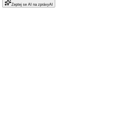
Zeptej se AI na zprávy
AI