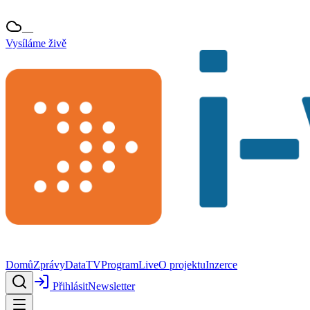
—
Vysíláme živě
Domů
Zprávy
Data
TV
Program
Live
O projektu
Inzerce
Přihlásit
Newsletter