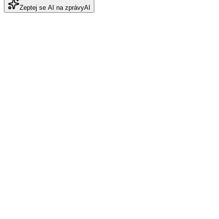
Zeptej se AI na zprávy
AI