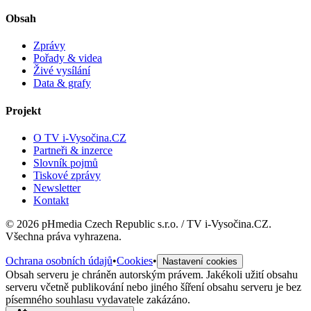
Obsah
Zprávy
Pořady & videa
Živé vysílání
Data & grafy
Projekt
O TV i-Vysočina.CZ
Partneři & inzerce
Slovník pojmů
Tiskové zprávy
Newsletter
Kontakt
©
2026
pHmedia Czech Republic s.r.o. / TV i-Vysočina.CZ.
Všechna práva vyhrazena.
Ochrana osobních údajů
•
Cookies
•
Nastavení cookies
Obsah serveru je chráněn autorským právem. Jakékoli užití obsahu
serveru včetně publikování nebo jiného šíření obsahu serveru je bez
písemného souhlasu vydavatele zakázáno.