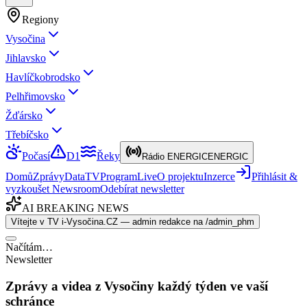
Regiony
Vysočina
Jihlavsko
Havlíčkobrodsko
Pelhřimovsko
Žďársko
Třebíčsko
Počasí
D1
Řeky
Rádio ENERGIC
ENERGIC
Domů
Zprávy
Data
TV
Program
Live
O projektu
Inzerce
Přihlásit &
vyzkoušet Newsroom
Odebírat newsletter
AI BREAKING NEWS
Vítejte v TV i-Vysočina.CZ — admin redakce na /admin_phm
Načítám…
Newsletter
Zprávy a videa z Vysočiny každý týden ve vaší
schránce