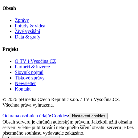
Obsah
Zprávy
Pořady & videa
Živé vysílání
Data & grafy
Projekt
O TV i-Vysočina.CZ
Partneři & inzerce
Slovník pojmů
Tiskové zprávy
Newsletter
Kontakt
©
2026
pHmedia Czech Republic s.r.o. / TV i-Vysočina.CZ.
Všechna práva vyhrazena.
Ochrana osobních údajů
•
Cookies
•
Nastavení cookies
Obsah serveru je chráněn autorským právem. Jakékoli užití obsahu
serveru včetně publikování nebo jiného šíření obsahu serveru je bez
písemného souhlasu vydavatele zakázáno.