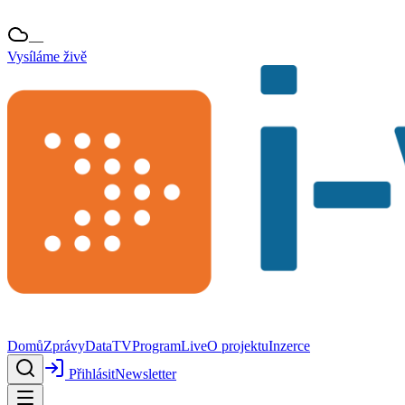
—
Vysíláme živě
Domů
Zprávy
Data
TV
Program
Live
O projektu
Inzerce
Přihlásit
Newsletter