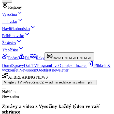
Regiony
Vysočina
Jihlavsko
Havlíčkobrodsko
Pelhřimovsko
Žďársko
Třebíčsko
Počasí
D1
Řeky
Rádio ENERGIC
ENERGIC
Domů
Zprávy
Data
TV
Program
Live
O projektu
Inzerce
Přihlásit &
vyzkoušet Newsroom
Odebírat newsletter
AI BREAKING NEWS
Vítejte v TV i-Vysočina.CZ — admin redakce na /admin_phm
Načítám…
Newsletter
Zprávy a videa z Vysočiny každý týden ve vaší
schránce