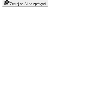
Zeptej se AI na zprávy
AI