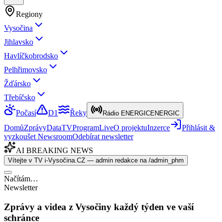
Regiony
Vysočina
Jihlavsko
Havlíčkobrodsko
Pelhřimovsko
Žďársko
Třebíčsko
Počasí
D1
Řeky
Rádio ENERGIC
ENERGIC
Domů
Zprávy
Data
TV
Program
Live
O projektu
Inzerce
Přihlásit &
vyzkoušet Newsroom
Odebírat newsletter
AI BREAKING NEWS
Vítejte v TV i-Vysočina.CZ — admin redakce na /admin_phm
Načítám…
Newsletter
Zprávy a videa z Vysočiny každý týden ve vaší
schránce