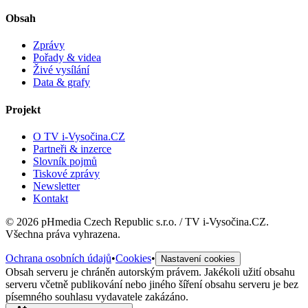
Obsah
Zprávy
Pořady & videa
Živé vysílání
Data & grafy
Projekt
O TV i-Vysočina.CZ
Partneři & inzerce
Slovník pojmů
Tiskové zprávy
Newsletter
Kontakt
©
2026
pHmedia Czech Republic s.r.o. / TV i-Vysočina.CZ.
Všechna práva vyhrazena.
Ochrana osobních údajů
•
Cookies
•
Nastavení cookies
Obsah serveru je chráněn autorským právem. Jakékoli užití obsahu
serveru včetně publikování nebo jiného šíření obsahu serveru je bez
písemného souhlasu vydavatele zakázáno.