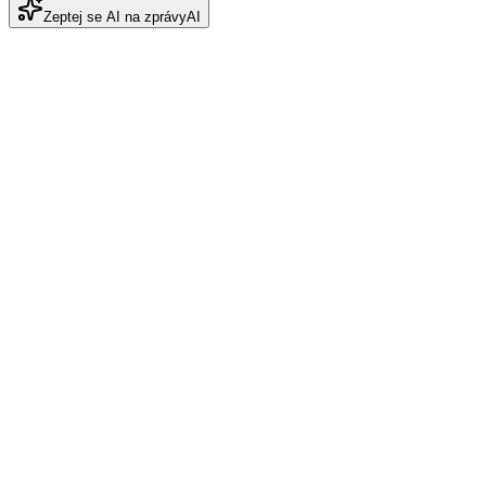
Zeptej se AI na zprávy
AI