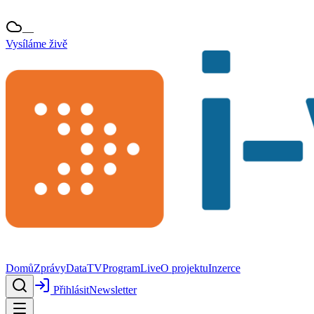
—
Vysíláme živě
Domů
Zprávy
Data
TV
Program
Live
O projektu
Inzerce
Přihlásit
Newsletter