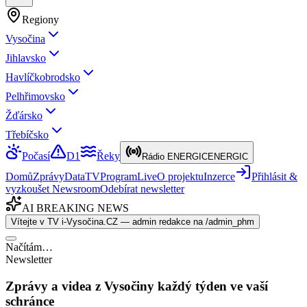
Regiony
Vysočina
Jihlavsko
Havlíčkobrodsko
Pelhřimovsko
Žďársko
Třebíčsko
Počasí
D1
Řeky
Rádio ENERGIC
ENERGIC
Domů
Zprávy
Data
TV
Program
Live
O projektu
Inzerce
Přihlásit &
vyzkoušet Newsroom
Odebírat newsletter
AI BREAKING NEWS
Vítejte v TV i-Vysočina.CZ — admin redakce na /admin_phm
Načítám…
Newsletter
Zprávy a videa z Vysočiny každý týden ve vaší
schránce