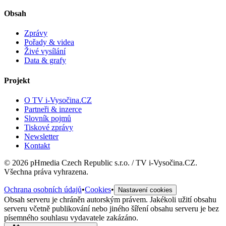
Obsah
Zprávy
Pořady & videa
Živé vysílání
Data & grafy
Projekt
O TV i-Vysočina.CZ
Partneři & inzerce
Slovník pojmů
Tiskové zprávy
Newsletter
Kontakt
©
2026
pHmedia Czech Republic s.r.o. / TV i-Vysočina.CZ.
Všechna práva vyhrazena.
Ochrana osobních údajů
•
Cookies
•
Nastavení cookies
Obsah serveru je chráněn autorským právem. Jakékoli užití obsahu
serveru včetně publikování nebo jiného šíření obsahu serveru je bez
písemného souhlasu vydavatele zakázáno.