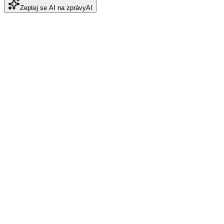
Zeptej se AI na zprávy
AI