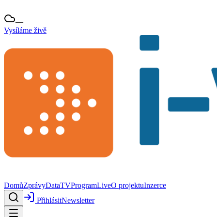
—
Vysíláme živě
Domů
Zprávy
Data
TV
Program
Live
O projektu
Inzerce
Přihlásit
Newsletter