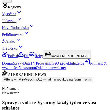
Regiony
Vysočina
Jihlavsko
Havlíčkobrodsko
Pelhřimovsko
Žďársko
Třebíčsko
Počasí
D1
Řeky
Rádio ENERGIC
ENERGIC
Domů
Zprávy
Data
TV
Program
Live
O projektu
Inzerce
Přihlásit &
vyzkoušet Newsroom
Odebírat newsletter
AI BREAKING NEWS
Vítejte v TV i-Vysočina.CZ — admin redakce na /admin_phm
Načítám…
Newsletter
Zprávy a videa z Vysočiny každý týden ve vaší
schránce