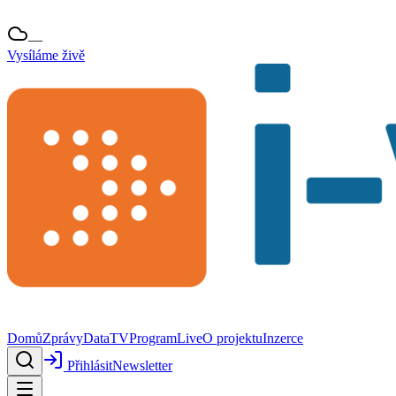
—
Vysíláme živě
Domů
Zprávy
Data
TV
Program
Live
O projektu
Inzerce
Přihlásit
Newsletter