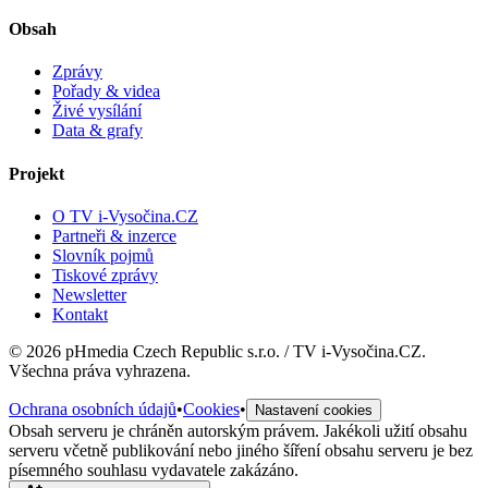
Obsah
Zprávy
Pořady & videa
Živé vysílání
Data & grafy
Projekt
O TV i-Vysočina.CZ
Partneři & inzerce
Slovník pojmů
Tiskové zprávy
Newsletter
Kontakt
©
2026
pHmedia Czech Republic s.r.o. / TV i-Vysočina.CZ.
Všechna práva vyhrazena.
Ochrana osobních údajů
•
Cookies
•
Nastavení cookies
Obsah serveru je chráněn autorským právem. Jakékoli užití obsahu
serveru včetně publikování nebo jiného šíření obsahu serveru je bez
písemného souhlasu vydavatele zakázáno.