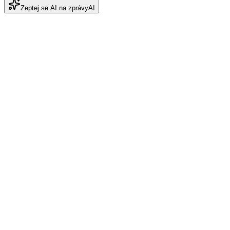
Zeptej se AI na zprávy
AI