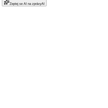
Zeptej se AI na zprávy
AI