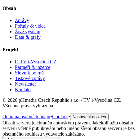
Obsah
Zprávy
Pořady & videa
Živé vysílání
Data & grafy
Projekt
O TV i-Vysočina.CZ
Partneři & inzerce
Slovník pojmů
Tiskové zprávy
Newsletter
Kontakt
©
2026
pHmedia Czech Republic s.r.o. / TV i-Vysočina.CZ.
Všechna práva vyhrazena.
Ochrana osobních údajů
•
Cookies
•
Nastavení cookies
Obsah serveru je chráněn autorským právem. Jakékoli užití obsahu
serveru včetně publikování nebo jiného šíření obsahu serveru je bez
písemného souhlasu vydavatele zakázáno.