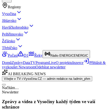
Regiony
Vysočina
Jihlavsko
Havlíčkobrodsko
Pelhřimovsko
Žďársko
Třebíčsko
Počasí
D1
Řeky
Rádio ENERGIC
ENERGIC
Domů
Zprávy
Data
TV
Program
Live
O projektu
Inzerce
Přihlásit &
vyzkoušet Newsroom
Odebírat newsletter
AI BREAKING NEWS
Vítejte v TV i-Vysočina.CZ — admin redakce na /admin_phm
Načítám…
Newsletter
Zprávy a videa z Vysočiny každý týden ve vaší
schránce