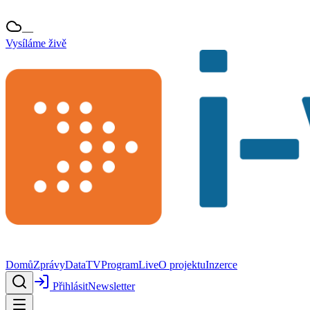
—
Vysíláme živě
Domů
Zprávy
Data
TV
Program
Live
O projektu
Inzerce
Přihlásit
Newsletter