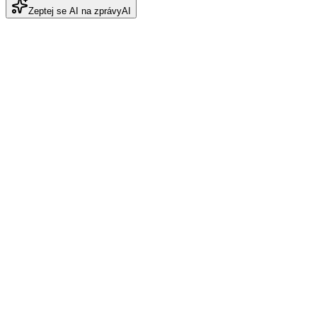
Zeptej se AI na zprávy
AI