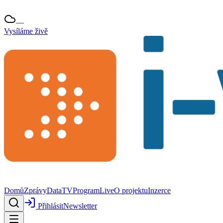
—
Vysíláme živě
Domů
Zprávy
Data
TV
Program
Live
O projektu
Inzerce
Přihlásit
Newsletter