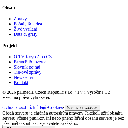
Obsah
Zprávy
Pořady & videa
Živé vysílání
Data & grafy
Projekt
O TV i-Vysočina.CZ
Partneři & inzerce
Slovník pojmů
Tiskové zprávy
Newsletter
Kontakt
©
2026
pHmedia Czech Republic s.r.o. / TV i-Vysočina.CZ.
Všechna práva vyhrazena.
Ochrana osobních údajů
•
Cookies
•
Nastavení cookies
Obsah serveru je chráněn autorským právem. Jakékoli užití obsahu
serveru včetně publikování nebo jiného šíření obsahu serveru je bez
písemného souhlasu vydavatele zakázáno.