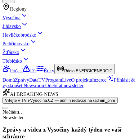
Regiony
Vysočina
Jihlavsko
Havlíčkobrodsko
Pelhřimovsko
Žďársko
Třebíčsko
Počasí
D1
Řeky
Rádio ENERGIC
ENERGIC
Domů
Zprávy
Data
TV
Program
Live
O projektu
Inzerce
Přihlásit &
vyzkoušet Newsroom
Odebírat newsletter
AI BREAKING NEWS
Vítejte v TV i-Vysočina.CZ — admin redakce na /admin_phm
Načítám…
Newsletter
Zprávy a videa z Vysočiny každý týden ve vaší
schránce