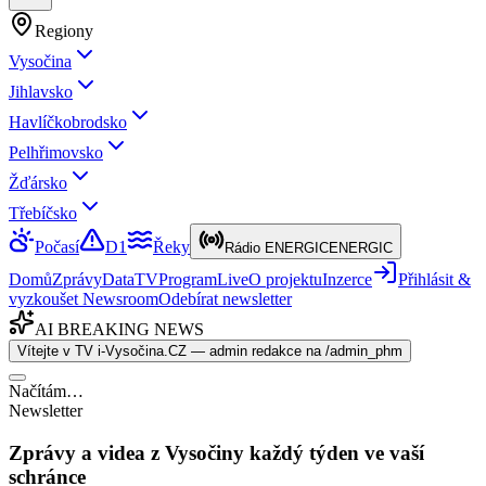
Regiony
Vysočina
Jihlavsko
Havlíčkobrodsko
Pelhřimovsko
Žďársko
Třebíčsko
Počasí
D1
Řeky
Rádio ENERGIC
ENERGIC
Domů
Zprávy
Data
TV
Program
Live
O projektu
Inzerce
Přihlásit &
vyzkoušet Newsroom
Odebírat newsletter
AI BREAKING NEWS
Vítejte v TV i-Vysočina.CZ — admin redakce na /admin_phm
Načítám…
Newsletter
Zprávy a videa z Vysočiny každý týden ve vaší
schránce