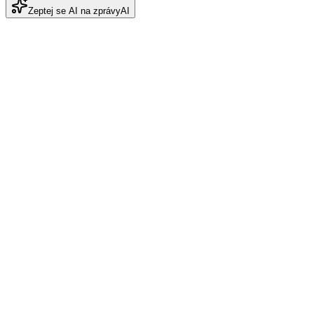
Zeptej se AI na zprávy
AI