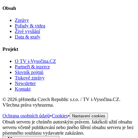
Obsah
Zprávy
Pořady & videa
Živé vysílání
Data & grafy
Projekt
O TV i-Vysočina.CZ
Partneři & inzerce
Slovník pojmů
Tiskové zprávy
Newsletter
Kontakt
©
2026
pHmedia Czech Republic s.r.o. / TV i-Vysočina.CZ.
Všechna práva vyhrazena.
Ochrana osobních údajů
•
Cookies
•
Nastavení cookies
Obsah serveru je chráněn autorským právem. Jakékoli užití obsahu
serveru včetně publikování nebo jiného šíření obsahu serveru je bez
písemného souhlasu vydavatele zakázáno.