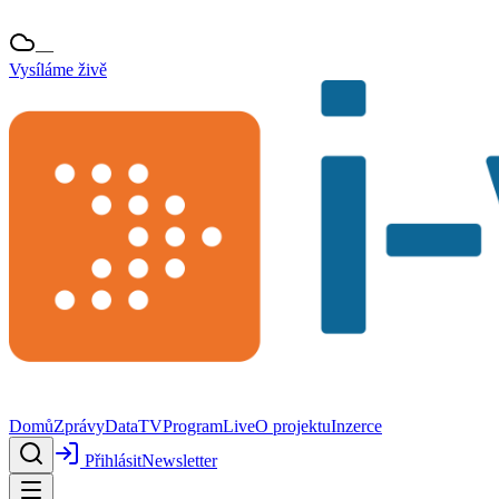
—
Vysíláme živě
Domů
Zprávy
Data
TV
Program
Live
O projektu
Inzerce
Přihlásit
Newsletter