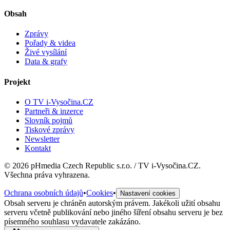
Obsah
Zprávy
Pořady & videa
Živé vysílání
Data & grafy
Projekt
O TV i-Vysočina.CZ
Partneři & inzerce
Slovník pojmů
Tiskové zprávy
Newsletter
Kontakt
©
2026
pHmedia Czech Republic s.r.o. / TV i-Vysočina.CZ.
Všechna práva vyhrazena.
Ochrana osobních údajů
•
Cookies
•
Nastavení cookies
Obsah serveru je chráněn autorským právem. Jakékoli užití obsahu
serveru včetně publikování nebo jiného šíření obsahu serveru je bez
písemného souhlasu vydavatele zakázáno.