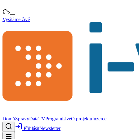
—
Vysíláme živě
Domů
Zprávy
Data
TV
Program
Live
O projektu
Inzerce
Přihlásit
Newsletter