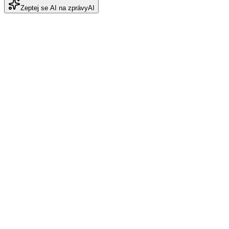
Zeptej se AI na zprávy
AI