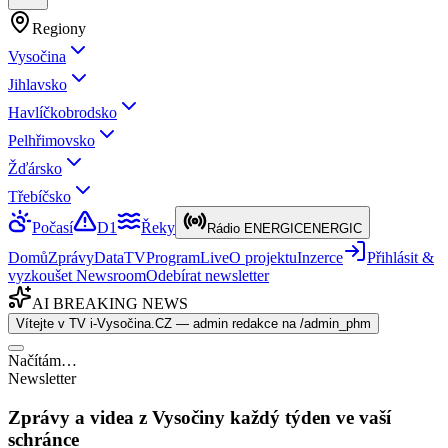
Regiony
Vysočina
Jihlavsko
Havlíčkobrodsko
Pelhřimovsko
Žďársko
Třebíčsko
Počasí
D1
Řeky
Rádio ENERGIC
ENERGIC
Domů
Zprávy
Data
TV
Program
Live
O projektu
Inzerce
Přihlásit &
vyzkoušet Newsroom
Odebírat newsletter
AI BREAKING NEWS
Vítejte v TV i-Vysočina.CZ — admin redakce na /admin_phm
Načítám…
Newsletter
Zprávy a videa z Vysočiny každý týden ve vaší
schránce