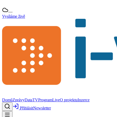
—
Vysíláme živě
Domů
Zprávy
Data
TV
Program
Live
O projektu
Inzerce
Přihlásit
Newsletter