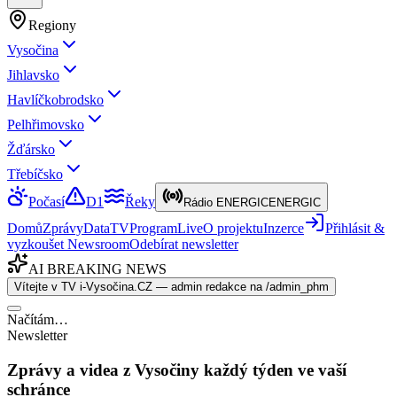
Regiony
Vysočina
Jihlavsko
Havlíčkobrodsko
Pelhřimovsko
Žďársko
Třebíčsko
Počasí
D1
Řeky
Rádio ENERGIC
ENERGIC
Domů
Zprávy
Data
TV
Program
Live
O projektu
Inzerce
Přihlásit &
vyzkoušet Newsroom
Odebírat newsletter
AI BREAKING NEWS
Vítejte v TV i-Vysočina.CZ — admin redakce na /admin_phm
Načítám…
Newsletter
Zprávy a videa z Vysočiny každý týden ve vaší
schránce