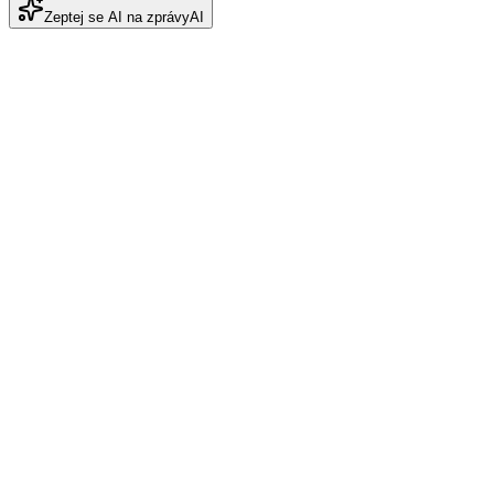
Zeptej se AI na zprávy
AI