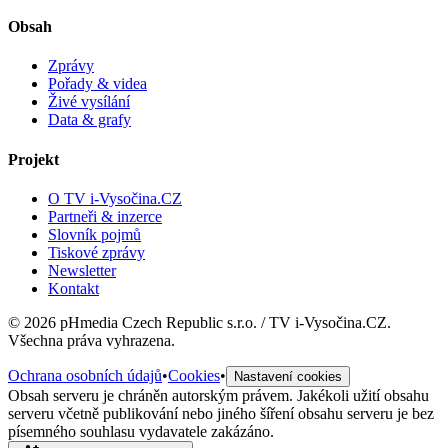
Obsah
Zprávy
Pořady & videa
Živé vysílání
Data & grafy
Projekt
O TV i-Vysočina.CZ
Partneři & inzerce
Slovník pojmů
Tiskové zprávy
Newsletter
Kontakt
©
2026
pHmedia Czech Republic s.r.o. / TV i-Vysočina.CZ.
Všechna práva vyhrazena.
Ochrana osobních údajů
•
Cookies
•
Nastavení cookies
Obsah serveru je chráněn autorským právem. Jakékoli užití obsahu
serveru včetně publikování nebo jiného šíření obsahu serveru je bez
písemného souhlasu vydavatele zakázáno.