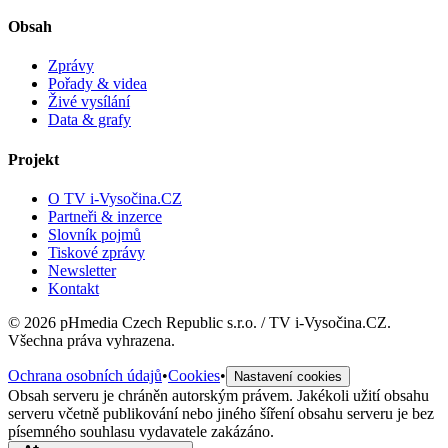
Obsah
Zprávy
Pořady & videa
Živé vysílání
Data & grafy
Projekt
O TV i-Vysočina.CZ
Partneři & inzerce
Slovník pojmů
Tiskové zprávy
Newsletter
Kontakt
©
2026
pHmedia Czech Republic s.r.o. / TV i-Vysočina.CZ.
Všechna práva vyhrazena.
Ochrana osobních údajů
•
Cookies
•
Nastavení cookies
Obsah serveru je chráněn autorským právem. Jakékoli užití obsahu
serveru včetně publikování nebo jiného šíření obsahu serveru je bez
písemného souhlasu vydavatele zakázáno.