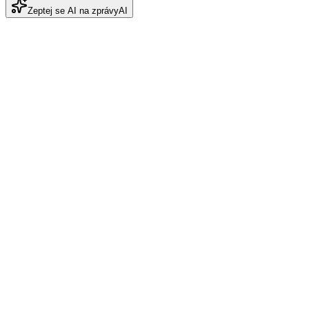
Zeptej se AI na zprávy
AI