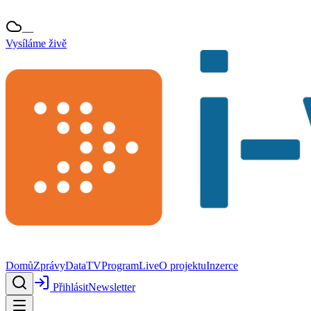
—
Vysíláme živě
Domů
Zprávy
Data
TV
Program
Live
O projektu
Inzerce
Přihlásit
Newsletter