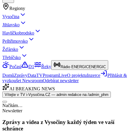
Regiony
Vysočina
Jihlavsko
Havlíčkobrodsko
Pelhřimovsko
Žďársko
Třebíčsko
Počasí
D1
Řeky
Rádio ENERGIC
ENERGIC
Domů
Zprávy
Data
TV
Program
Live
O projektu
Inzerce
Přihlásit &
vyzkoušet Newsroom
Odebírat newsletter
AI BREAKING NEWS
Vítejte v TV i-Vysočina.CZ — admin redakce na /admin_phm
Načítám…
Newsletter
Zprávy a videa z Vysočiny každý týden ve vaší
schránce