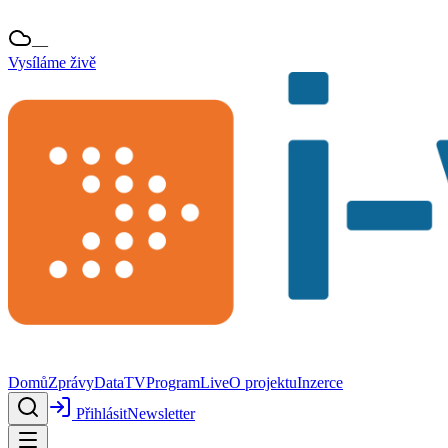
—
Vysíláme živě
Domů
Zprávy
Data
TV
Program
Live
O projektu
Inzerce
Přihlásit
Newsletter