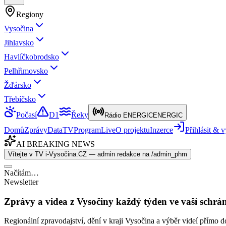
Regiony
Vysočina
Jihlavsko
Havlíčkobrodsko
Pelhřimovsko
Žďársko
Třebíčsko
Počasí
D1
Řeky
Rádio ENERGIC
ENERGIC
Domů
Zprávy
Data
TV
Program
Live
O projektu
Inzerce
Přihlásit &
AI BREAKING NEWS
Vítejte v TV i-Vysočina.CZ — admin redakce na /admin_phm
Načítám…
Newsletter
Zprávy a videa z Vysočiny každý týden ve vaší schrá
Regionální zpravodajství, dění v kraji Vysočina a výběr videí přímo d