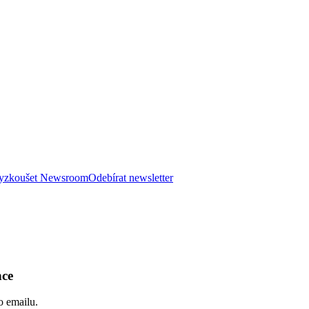
 vyzkoušet Newsroom
Odebírat newsletter
nce
o emailu.