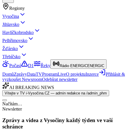
Regiony
Vysočina
Jihlavsko
Havlíčkobrodsko
Pelhřimovsko
Žďársko
Třebíčsko
Počasí
D1
Řeky
Rádio ENERGIC
ENERGIC
Domů
Zprávy
Data
TV
Program
Live
O projektu
Inzerce
Přihlásit &
vyzkoušet Newsroom
Odebírat newsletter
AI BREAKING NEWS
Vítejte v TV i-Vysočina.CZ — admin redakce na /admin_phm
Načítám…
Newsletter
Zprávy a videa z Vysočiny každý týden ve vaší
schránce