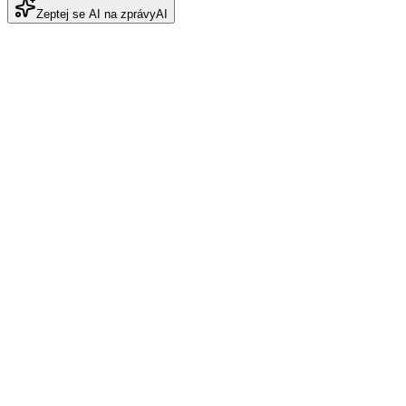
Zeptej se AI na zprávy
AI