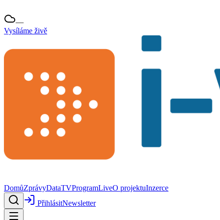
—
Vysíláme živě
Domů
Zprávy
Data
TV
Program
Live
O projektu
Inzerce
Přihlásit
Newsletter