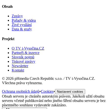
Obsah
Zprávy
Pořady & videa
Živé vysílání
Data & grafy
Projekt
O TV i-Vysočina.CZ
Partneři & inzerce
Slovník pojmů
Tiskové zprávy
Newsletter
Kontakt
©
2026
pHmedia Czech Republic s.r.o. / TV i-Vysočina.CZ.
Všechna práva vyhrazena.
Ochrana osobních údajů
•
Cookies
•
Nastavení cookies
Obsah serveru je chráněn autorským právem. Jakékoli užití obsahu
serveru včetně publikování nebo jiného šíření obsahu serveru je bez
písemného souhlasu vydavatele zakázáno.