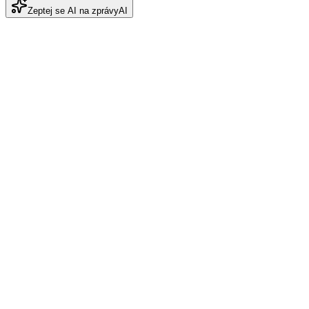
Zeptej se AI na zprávy
AI