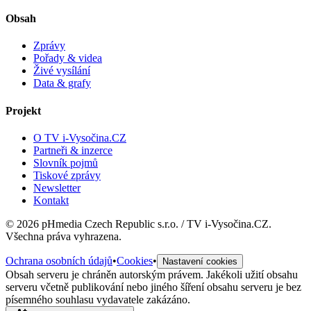
Obsah
Zprávy
Pořady & videa
Živé vysílání
Data & grafy
Projekt
O TV i-Vysočina.CZ
Partneři & inzerce
Slovník pojmů
Tiskové zprávy
Newsletter
Kontakt
©
2026
pHmedia Czech Republic s.r.o. / TV i-Vysočina.CZ.
Všechna práva vyhrazena.
Ochrana osobních údajů
•
Cookies
•
Nastavení cookies
Obsah serveru je chráněn autorským právem. Jakékoli užití obsahu
serveru včetně publikování nebo jiného šíření obsahu serveru je bez
písemného souhlasu vydavatele zakázáno.