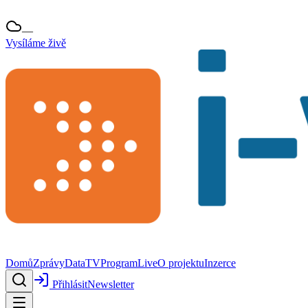
—
Vysíláme živě
Domů
Zprávy
Data
TV
Program
Live
O projektu
Inzerce
Přihlásit
Newsletter