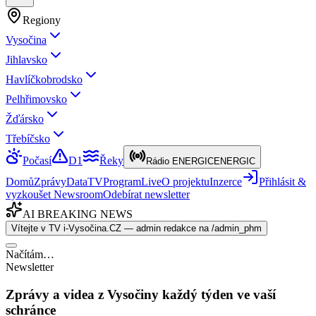
Regiony
Vysočina
Jihlavsko
Havlíčkobrodsko
Pelhřimovsko
Žďársko
Třebíčsko
Počasí
D1
Řeky
Rádio ENERGIC
ENERGIC
Domů
Zprávy
Data
TV
Program
Live
O projektu
Inzerce
Přihlásit &
vyzkoušet Newsroom
Odebírat newsletter
AI BREAKING NEWS
Vítejte v TV i-Vysočina.CZ — admin redakce na /admin_phm
Načítám…
Newsletter
Zprávy a videa z Vysočiny každý týden ve vaší
schránce