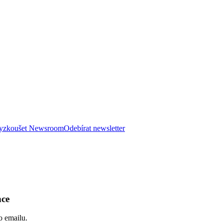
 vyzkoušet Newsroom
Odebírat newsletter
nce
o emailu.