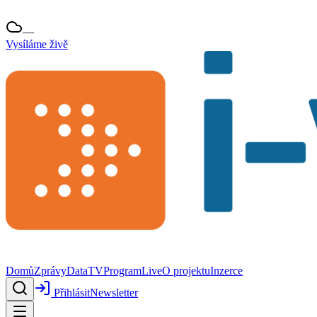
—
Vysíláme živě
Domů
Zprávy
Data
TV
Program
Live
O projektu
Inzerce
Přihlásit
Newsletter