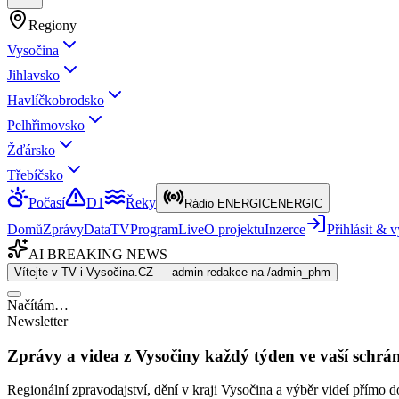
Regiony
Vysočina
Jihlavsko
Havlíčkobrodsko
Pelhřimovsko
Žďársko
Třebíčsko
Počasí
D1
Řeky
Rádio ENERGIC
ENERGIC
Domů
Zprávy
Data
TV
Program
Live
O projektu
Inzerce
Přihlásit &
AI BREAKING NEWS
Vítejte v TV i-Vysočina.CZ — admin redakce na /admin_phm
Načítám…
Newsletter
Zprávy a videa z Vysočiny každý týden ve vaší schrá
Regionální zpravodajství, dění v kraji Vysočina a výběr videí přímo d