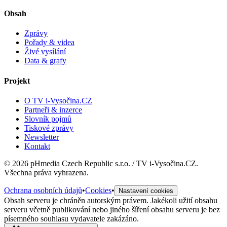
Obsah
Zprávy
Pořady & videa
Živé vysílání
Data & grafy
Projekt
O TV i-Vysočina.CZ
Partneři & inzerce
Slovník pojmů
Tiskové zprávy
Newsletter
Kontakt
©
2026
pHmedia Czech Republic s.r.o. / TV i-Vysočina.CZ.
Všechna práva vyhrazena.
Ochrana osobních údajů
•
Cookies
•
Nastavení cookies
Obsah serveru je chráněn autorským právem. Jakékoli užití obsahu
serveru včetně publikování nebo jiného šíření obsahu serveru je bez
písemného souhlasu vydavatele zakázáno.