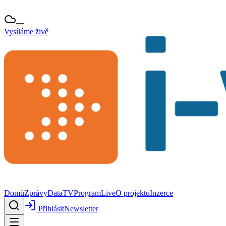
—
Vysíláme živě
Domů
Zprávy
Data
TV
Program
Live
O projektu
Inzerce
Přihlásit
Newsletter