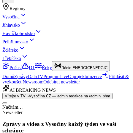
Regiony
Vysočina
Jihlavsko
Havlíčkobrodsko
Pelhřimovsko
Žďársko
Třebíčsko
Počasí
D1
Řeky
Rádio ENERGIC
ENERGIC
Domů
Zprávy
Data
TV
Program
Live
O projektu
Inzerce
Přihlásit &
vyzkoušet Newsroom
Odebírat newsletter
AI BREAKING NEWS
Vítejte v TV i-Vysočina.CZ — admin redakce na /admin_phm
Načítám…
Newsletter
Zprávy a videa z Vysočiny každý týden ve vaší
schránce