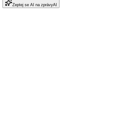
Zeptej se AI na zprávy
AI