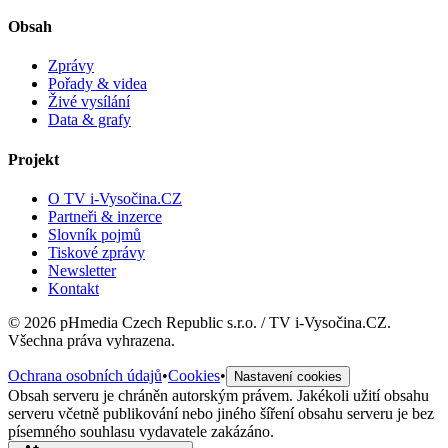
Obsah
Zprávy
Pořady & videa
Živé vysílání
Data & grafy
Projekt
O TV i-Vysočina.CZ
Partneři & inzerce
Slovník pojmů
Tiskové zprávy
Newsletter
Kontakt
©
2026
pHmedia Czech Republic s.r.o. / TV i-Vysočina.CZ.
Všechna práva vyhrazena.
Ochrana osobních údajů
•
Cookies
•
Nastavení cookies
Obsah serveru je chráněn autorským právem. Jakékoli užití obsahu
serveru včetně publikování nebo jiného šíření obsahu serveru je bez
písemného souhlasu vydavatele zakázáno.