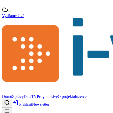
—
Vysíláme živě
Domů
Zprávy
Data
TV
Program
Live
O projektu
Inzerce
Přihlásit
Newsletter