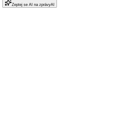
Zeptej se AI na zprávy
AI