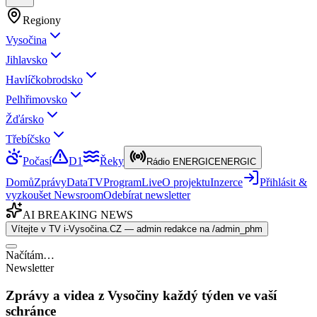
Regiony
Vysočina
Jihlavsko
Havlíčkobrodsko
Pelhřimovsko
Žďársko
Třebíčsko
Počasí
D1
Řeky
Rádio ENERGIC
ENERGIC
Domů
Zprávy
Data
TV
Program
Live
O projektu
Inzerce
Přihlásit &
vyzkoušet Newsroom
Odebírat newsletter
AI BREAKING NEWS
Vítejte v TV i-Vysočina.CZ — admin redakce na /admin_phm
Načítám…
Newsletter
Zprávy a videa z Vysočiny každý týden ve vaší
schránce