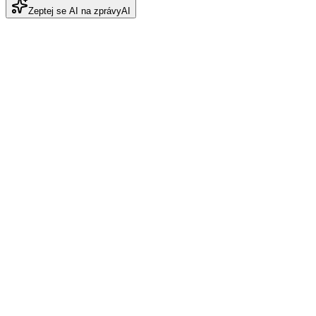
Zeptej se AI na zprávy
AI