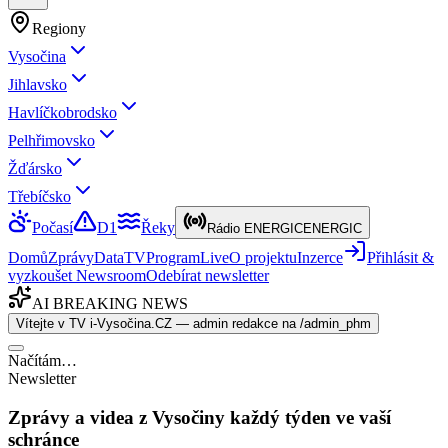
Regiony
Vysočina
Jihlavsko
Havlíčkobrodsko
Pelhřimovsko
Žďársko
Třebíčsko
Počasí
D1
Řeky
Rádio ENERGIC
ENERGIC
Domů
Zprávy
Data
TV
Program
Live
O projektu
Inzerce
Přihlásit &
vyzkoušet Newsroom
Odebírat newsletter
AI BREAKING NEWS
Vítejte v TV i-Vysočina.CZ — admin redakce na /admin_phm
Načítám…
Newsletter
Zprávy a videa z Vysočiny každý týden ve vaší
schránce