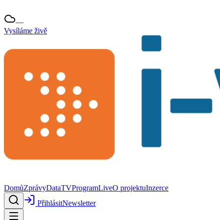
—
Vysíláme živě
Domů
Zprávy
Data
TV
Program
Live
O projektu
Inzerce
Přihlásit
Newsletter