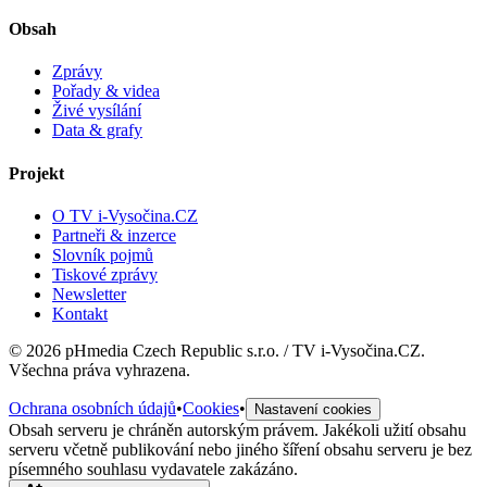
Obsah
Zprávy
Pořady & videa
Živé vysílání
Data & grafy
Projekt
O TV i-Vysočina.CZ
Partneři & inzerce
Slovník pojmů
Tiskové zprávy
Newsletter
Kontakt
©
2026
pHmedia Czech Republic s.r.o. / TV i-Vysočina.CZ.
Všechna práva vyhrazena.
Ochrana osobních údajů
•
Cookies
•
Nastavení cookies
Obsah serveru je chráněn autorským právem. Jakékoli užití obsahu
serveru včetně publikování nebo jiného šíření obsahu serveru je bez
písemného souhlasu vydavatele zakázáno.