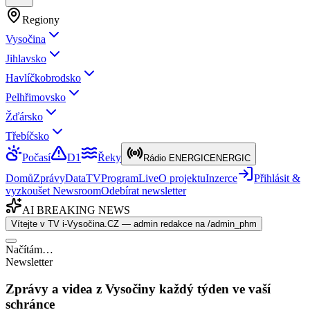
Regiony
Vysočina
Jihlavsko
Havlíčkobrodsko
Pelhřimovsko
Žďársko
Třebíčsko
Počasí
D1
Řeky
Rádio ENERGIC
ENERGIC
Domů
Zprávy
Data
TV
Program
Live
O projektu
Inzerce
Přihlásit &
vyzkoušet Newsroom
Odebírat newsletter
AI BREAKING NEWS
Vítejte v TV i-Vysočina.CZ — admin redakce na /admin_phm
Načítám…
Newsletter
Zprávy a videa z Vysočiny každý týden ve vaší
schránce