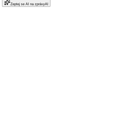
Zeptej se AI na zprávy
AI