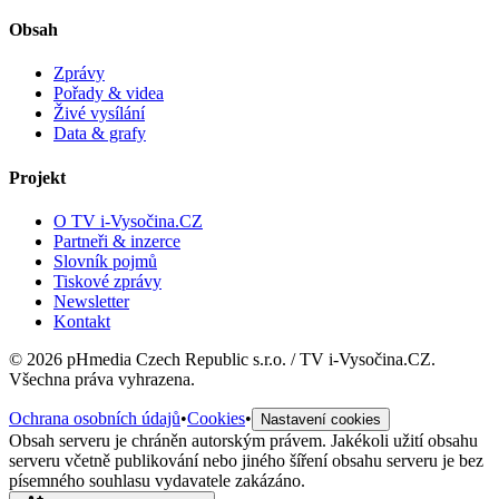
Obsah
Zprávy
Pořady & videa
Živé vysílání
Data & grafy
Projekt
O TV i-Vysočina.CZ
Partneři & inzerce
Slovník pojmů
Tiskové zprávy
Newsletter
Kontakt
©
2026
pHmedia Czech Republic s.r.o. / TV i-Vysočina.CZ.
Všechna práva vyhrazena.
Ochrana osobních údajů
•
Cookies
•
Nastavení cookies
Obsah serveru je chráněn autorským právem. Jakékoli užití obsahu
serveru včetně publikování nebo jiného šíření obsahu serveru je bez
písemného souhlasu vydavatele zakázáno.