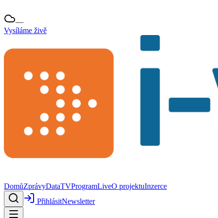
—
Vysíláme živě
Domů
Zprávy
Data
TV
Program
Live
O projektu
Inzerce
Přihlásit
Newsletter