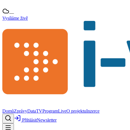
—
Vysíláme živě
Domů
Zprávy
Data
TV
Program
Live
O projektu
Inzerce
Přihlásit
Newsletter