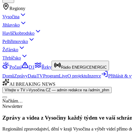
Regiony
Vysočina
Jihlavsko
Havlíčkobrodsko
Pelhřimovsko
Žďársko
Třebíčsko
Počasí
D1
Řeky
Rádio ENERGIC
ENERGIC
Domů
Zprávy
Data
TV
Program
Live
O projektu
Inzerce
Přihlásit &
AI BREAKING NEWS
Vítejte v TV i-Vysočina.CZ — admin redakce na /admin_phm
Načítám…
Newsletter
Zprávy a videa z Vysočiny každý týden ve vaší schrá
Regionální zpravodajství, dění v kraji Vysočina a výběr videí přímo d