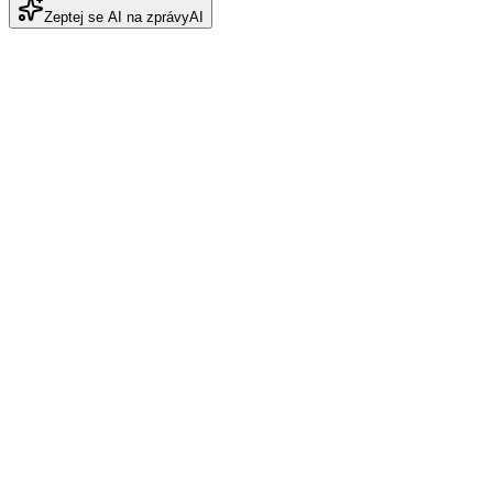
Zeptej se AI na zprávy
AI