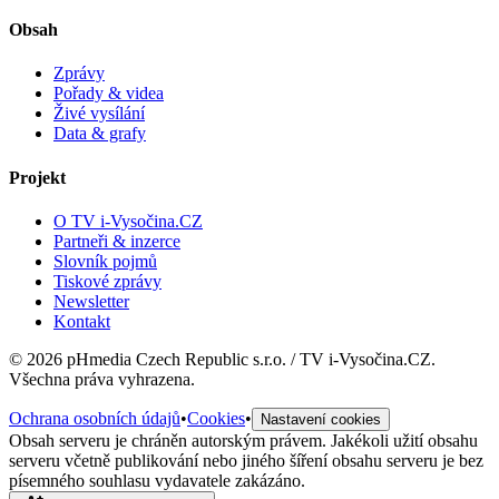
Obsah
Zprávy
Pořady & videa
Živé vysílání
Data & grafy
Projekt
O TV i-Vysočina.CZ
Partneři & inzerce
Slovník pojmů
Tiskové zprávy
Newsletter
Kontakt
©
2026
pHmedia Czech Republic s.r.o. / TV i-Vysočina.CZ.
Všechna práva vyhrazena.
Ochrana osobních údajů
•
Cookies
•
Nastavení cookies
Obsah serveru je chráněn autorským právem. Jakékoli užití obsahu
serveru včetně publikování nebo jiného šíření obsahu serveru je bez
písemného souhlasu vydavatele zakázáno.