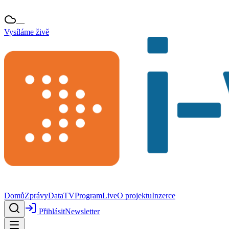
—
Vysíláme živě
Domů
Zprávy
Data
TV
Program
Live
O projektu
Inzerce
Přihlásit
Newsletter