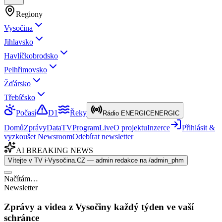
Regiony
Vysočina
Jihlavsko
Havlíčkobrodsko
Pelhřimovsko
Žďársko
Třebíčsko
Počasí
D1
Řeky
Rádio ENERGIC
ENERGIC
Domů
Zprávy
Data
TV
Program
Live
O projektu
Inzerce
Přihlásit &
vyzkoušet Newsroom
Odebírat newsletter
AI BREAKING NEWS
Vítejte v TV i-Vysočina.CZ — admin redakce na /admin_phm
Načítám…
Newsletter
Zprávy a videa z Vysočiny každý týden ve vaší
schránce