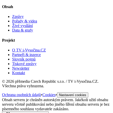
Obsah
Zprávy
Pořady & videa
Živé vysílání
Data & grafy
Projekt
O TV i-Vysočina.CZ
Partneři & inzerce
Slovník pojmů
Tiskové zprávy
Newsletter
Kontakt
©
2026
pHmedia Czech Republic s.r.o. / TV i-Vysočina.CZ.
Všechna práva vyhrazena.
Ochrana osobních údajů
•
Cookies
•
Nastavení cookies
Obsah serveru je chráněn autorským právem. Jakékoli užití obsahu
serveru včetně publikování nebo jiného šíření obsahu serveru je bez
písemného souhlasu vydavatele zakázáno.