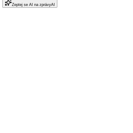
Zeptej se AI na zprávy
AI