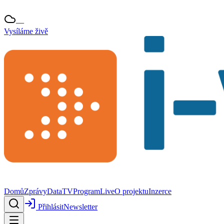
—
Vysíláme živě
Domů
Zprávy
Data
TV
Program
Live
O projektu
Inzerce
Přihlásit
Newsletter