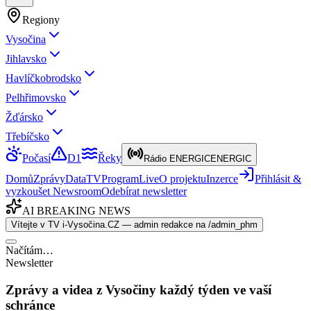
Regiony
Vysočina
Jihlavsko
Havlíčkobrodsko
Pelhřimovsko
Žďársko
Třebíčsko
Počasí
D1
Řeky
Rádio ENERGIC
ENERGIC
Domů
Zprávy
Data
TV
Program
Live
O projektu
Inzerce
Přihlásit &
vyzkoušet Newsroom
Odebírat newsletter
AI BREAKING NEWS
Vítejte v TV i-Vysočina.CZ — admin redakce na /admin_phm
Načítám…
Newsletter
Zprávy a videa z Vysočiny každý týden ve vaší
schránce