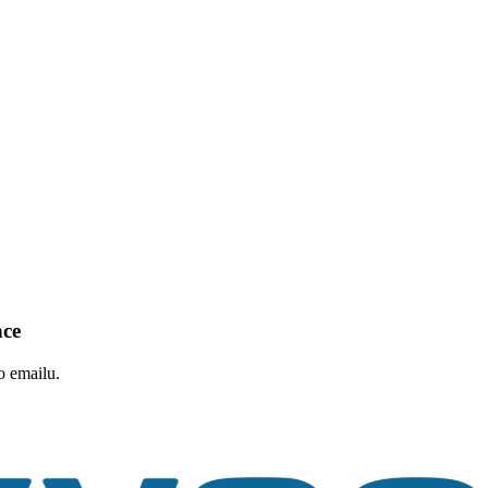
nce
o emailu.