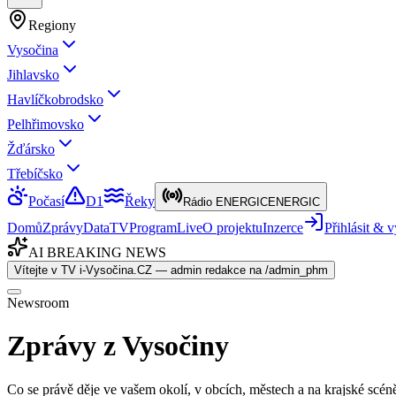
Regiony
Vysočina
Jihlavsko
Havlíčkobrodsko
Pelhřimovsko
Žďársko
Třebíčsko
Počasí
D1
Řeky
Rádio ENERGIC
ENERGIC
Domů
Zprávy
Data
TV
Program
Live
O projektu
Inzerce
Přihlásit &
AI BREAKING NEWS
Vítejte v TV i-Vysočina.CZ — admin redakce na /admin_phm
Newsroom
Zprávy z Vysočiny
Co se právě děje ve vašem okolí, v obcích, městech a na krajské scén