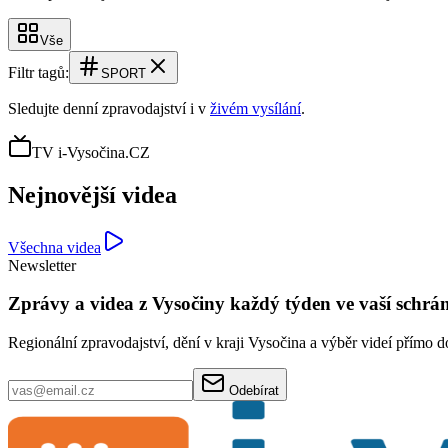
Vše
Filtr tagů:
SPORT
Sledujte denní zpravodajství i v
živém vysílání
.
TV i-Vysočina.CZ
Nejnovější videa
Všechna videa
Newsletter
Zprávy a videa z Vysočiny každý týden ve vaší schrá
Regionální zpravodajství, dění v kraji Vysočina a výběr videí přímo d
Odebírat