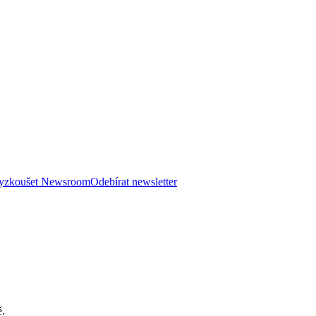
 vyzkoušet Newsroom
Odebírat newsletter
ě.