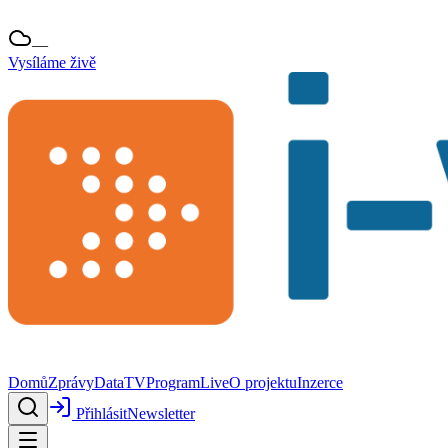
—
Vysíláme živě
Domů
Zprávy
Data
TV
Program
Live
O projektu
Inzerce
Přihlásit
Newsletter