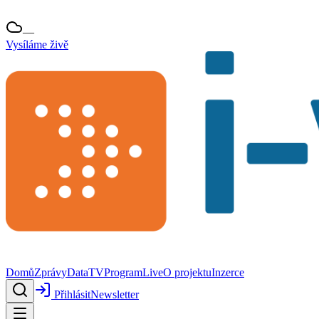
—
Vysíláme živě
Domů
Zprávy
Data
TV
Program
Live
O projektu
Inzerce
Přihlásit
Newsletter