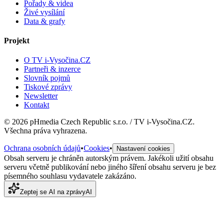
Pořady & videa
Živé vysílání
Data & grafy
Projekt
O TV i-Vysočina.CZ
Partneři & inzerce
Slovník pojmů
Tiskové zprávy
Newsletter
Kontakt
©
2026
pHmedia Czech Republic s.r.o. / TV i-Vysočina.CZ.
Všechna práva vyhrazena.
Ochrana osobních údajů
•
Cookies
•
Nastavení cookies
Obsah serveru je chráněn autorským právem. Jakékoli užití obsahu
serveru včetně publikování nebo jiného šíření obsahu serveru je bez
písemného souhlasu vydavatele zakázáno.
Zeptej se AI na zprávy
AI