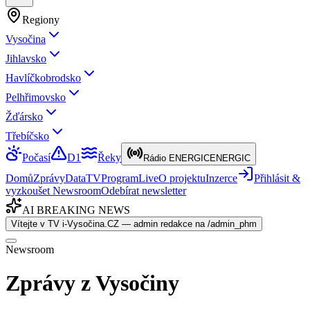
Regiony
Vysočina
Jihlavsko
Havlíčkobrodsko
Pelhřimovsko
Žďársko
Třebíčsko
Počasí
D1
Řeky
Rádio ENERGIC
ENERGIC
Domů
Zprávy
Data
TV
Program
Live
O projektu
Inzerce
Přihlásit &
vyzkoušet Newsroom
Odebírat newsletter
AI BREAKING NEWS
Vítejte v TV i-Vysočina.CZ — admin redakce na /admin_phm
Newsroom
Zprávy z Vysočiny