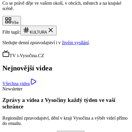
Co se právě děje ve vašem okolí, v obcích, městech a na krajské
scéně.
Vše
Filtr tagů:
KULTURA
Sledujte denní zpravodajství i v
živém vysílání
.
TV i-Vysočina.CZ
Nejnovější videa
Všechna videa
Newsletter
Zprávy a videa z Vysočiny každý týden ve vaší
schránce
Regionální zpravodajství, dění v kraji Vysočina a výběr videí přímo
do emailu.